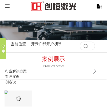
开云在线开户
开云在线开户-开云（中国）
分享到
开云在线开户-开云（中国）
新浪微博
微信
案例展示
激光打标系列
当前位置：
开云在线开户-开云（中国）
>
案例展示
>
行
清
百度贴吧
空
服务支持
激光切割系列
行业解决方案
光纤激光打标机
豆瓣
记
案例展示
录
QQ好友
取消
历
Products center
关于创恒
激光焊接系列
客户案例
紫外线激光打标机
精密激光切割机
汽车行业激光智能解决方案
史
行业解决方案
清
记
客户案例
空
开云在线开户
激光智能生产线
创客说
走进创恒
CO2激光打标机
大幅激光切割机
创恒激光CX-CE-1500手持焊接机_激光焊接机
轨道交通行业激光智能加工解决方案
录
创客说
记
录
联系我们
激光清洗系列
科技创恒
开云在线开户
在线飞行激光打标机
管材激光切割机
创恒激光机械手臂激光焊接机
新能源电机定子铁芯激光焊接产线
水泵风机行业
历
史
记
底部导航
激光加工服务
加入创恒
展会活动
CX-3D系列激光打标机
电机定转子铁芯单工位激光焊接机
新能源电机转子铁芯自动检测压铆产线
创恒激光清洗机
眼镜行业
录