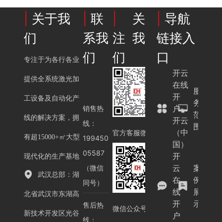
|
关于我
|
联
|
关
|
导航
们
系我
注我
链接入
们
们
口
专注于为各行各业
开云
提供全系统激光加
在线
服
开
工设备及自动化产
务
户-
销售热
范
线的解决方案，拥
开云
线：
围
（中
官方客服微信
有超15000+㎡大型
199450
国）
05587
开
现代化的生产基地
云
案
（微信
武汉总部：湖
在
例
同号）
线
展
北省武汉市东湖高
开
示
售后热
微信公众号
新技术开发区光谷
户
线：