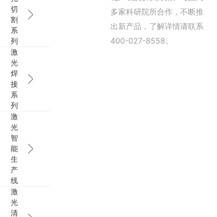
切
多家科研院所合作，不断推
行业动态
EM-Smart 系列
创恒激光双头双工位铁芯激光焊接机
电机定转子铁芯快速打样加工服务
水暖洁具行业
割
出新产品，了解详情请联系
系
400-027-8558。
列
新能源电机定转子铁芯激光焊接机
厨具五金行业
激
光
创恒激光阀芯焊接工作站
包装赋码及标机
焊
接
新能源汽车零配件激光焊接机
礼品定制
系
列
激
家电行业
光
智
模具制造行业中激光加工设备解决方案
能
生
低压电气行业
产
线
激
光
清