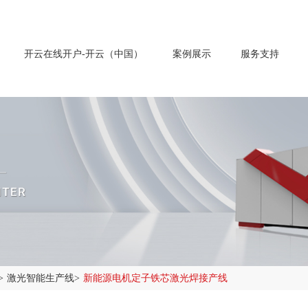
开云在线开户-开云（中国）
案例展示
服务支持
>
激光智能生产线
>
新能源电机定子铁芯激光焊接产线