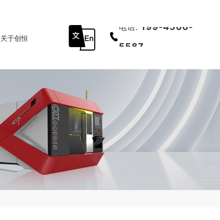
199-4500-
电话:
关于创恒
开云在线开户
联系我们
底部导航
5587