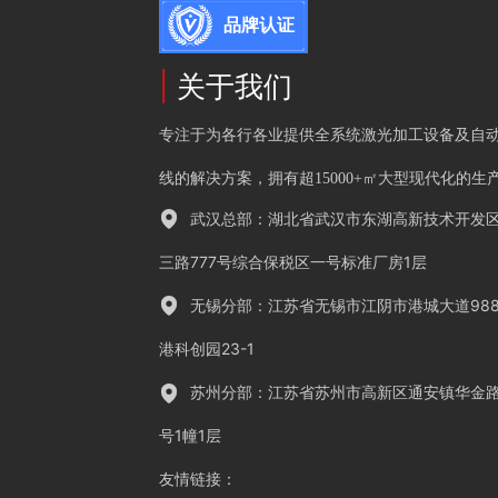
品牌认证
|
关于我们
专注于为各行各业提供全系统激光加工设备及自
线的解决方案，拥有超15000+㎡大型现代化的生
武汉总部：湖北省武汉市东湖高新技术开发
三路777号综合保税区一号标准厂房1层
无锡分部：江苏省无锡市江阴市港城大道98
港科创园23-1
苏州分部：江苏省苏州市高新区通安镇华金路
号1幢1层
友情链接
：