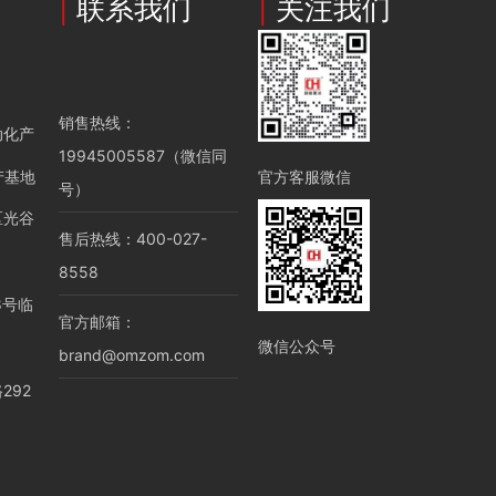
|
联系我们
|
关注我们
销售热线：
动化产
19945005587（微信同
官方客服微信
产基地
号）
区光谷
售后热线：
400-027-
8558
8号临
官方邮箱：
微信公众号
brand@omzom.com
292