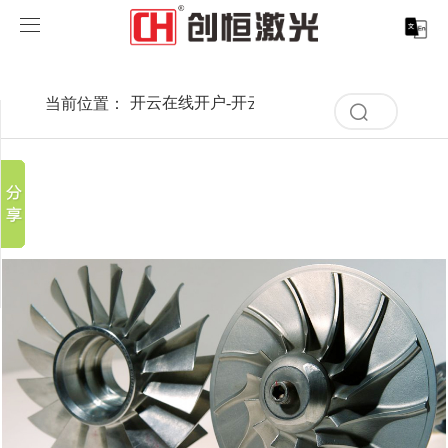
开云在线开户
开云在线开户-开云（中国）
当前位置：
开云在线开户-开云（中国）
>
案例展示
>
行
分享到
清
开云在线开户-开云（中国）
空
新浪微博
记
录
微信
案例展示
激光打标系列
取消
历
百度贴吧
史
清
服务支持
激光切割系列
行业解决方案
光纤激光打标机
记
豆瓣
空
录
QQ好友
记
关于创恒
激光焊接系列
客户案例
紫外线激光打标机
精密激光切割机
汽车行业激光智能解决方案
录
历
史
开云在线开户
激光智能生产线
创客说
走进创恒
CO2激光打标机
大幅激光切割机
创恒激光CX-CE-1500手持焊接机_激光焊接机
轨道交通行业激光智能加工解决方案
记
录
联系我们
激光清洗系列
科技创恒
开云在线开户
在线飞行激光打标机
管材激光切割机
创恒激光机械手臂激光焊接机
新能源电机定子铁芯激光焊接产线
水泵风机行业
底部导航
激光加工服务
加入创恒
展会活动
CX-3D系列激光打标机
电机定转子铁芯单工位激光焊接机
新能源电机转子铁芯自动检测压铆产线
创恒激光清洗机
眼镜行业