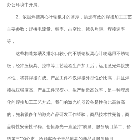
办公环境中开展。
2、依据焊接离心叶轮板才的薄厚，挑选有效的焊接加工工艺
主要参数：焊接电流量、頻率、占空比、镜头焦距、焊接速率
等，
这些构造繁琐及排水口较小的不锈钢板离心叶轮选用不锈钢
板，经冲压模具、拉申等工艺流程生产加工后，运用激光焊接技
术性，将其焊接而成。产品工件不仅焊接外型性价比高，并且焊
接抗压强度高、产品工件形变小、生产制造高效率，是—种理想
化的焊接加工工艺方式。我们的激光机器设备是性价比高较高
的，凭着很多年的激光产品研发工作经验，商品技术性完善，商
品特性安全性平稳。创恒激光一直坚持“质量、服务项目第二、价
钱第三”的心态，给顾客给予更品质高的商品及服务项目。