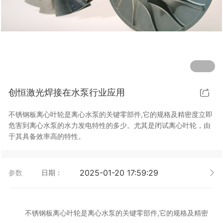
行业动态
EM-Smart 系列
创恒激光双头双工位铁芯激光焊接机
电机定转子铁芯快速打样加工服务
水暖洁具行业
新能源电机定转子铁芯激光焊接机
厨具五金行业
创恒激光阀芯焊接工作站
包装赋码及标机
创恒激光焊接在水泵行业应用
新能源汽车零配件激光焊接机
礼品定制
不锈钢板离心叶轮是离心水泵的关键零部件,它的规格及精密度立即
家电行业
危害到离心水泵的水力发电特性的多少。尤其是闭试离心叶轮，由
于其具备效率高的特性。
模具制造行业中激光加工设备解决方案
低压电气行业
2025-01-20 17:59:29
参数
日期：
不锈钢板离心叶轮是离心水泵的关键零部件,它的规格及精密