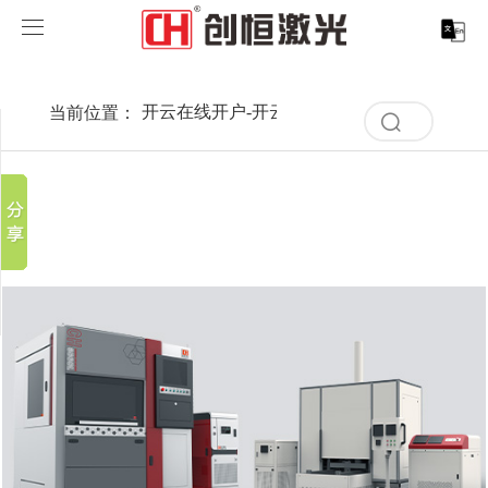
开云在线开户
开云在线开户-开云（中国）
当前位置：
开云在线开户-开云（中国）
>
案例展示
>
行
分享到
清
开云在线开户-开云（中国）
空
新浪微博
记
录
微信
案例展示
激光打标系列
取消
历
百度贴吧
史
清
服务支持
激光切割系列
行业解决方案
光纤激光打标机
记
豆瓣
空
录
QQ好友
记
关于创恒
激光焊接系列
客户案例
紫外线激光打标机
精密激光切割机
汽车行业激光智能解决方案
录
历
史
开云在线开户
激光智能生产线
创客说
走进创恒
CO2激光打标机
大幅激光切割机
创恒激光CX-CE-1500手持焊接机_激光焊接机
轨道交通行业激光智能加工解决方案
记
录
联系我们
激光清洗系列
科技创恒
开云在线开户
在线飞行激光打标机
管材激光切割机
创恒激光机械手臂激光焊接机
新能源电机定子铁芯激光焊接产线
水泵风机行业
底部导航
激光加工服务
加入创恒
展会活动
CX-3D系列激光打标机
电机定转子铁芯单工位激光焊接机
新能源电机转子铁芯自动检测压铆产线
创恒激光清洗机
眼镜行业