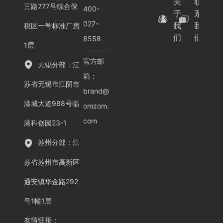
关
联
三路777号综合保
400-
于
系
027-
我
我
税区一号标准厂房
们
们
8558
1层
官方邮
无锡分部：江
箱：
苏省无锡市江阴市
brand@
港城大道988号临
omzom.
com
港科创园23-1
苏州分部：江
苏省苏州市高新区
通安镇华金路292
号1幢1层
友情链接
：