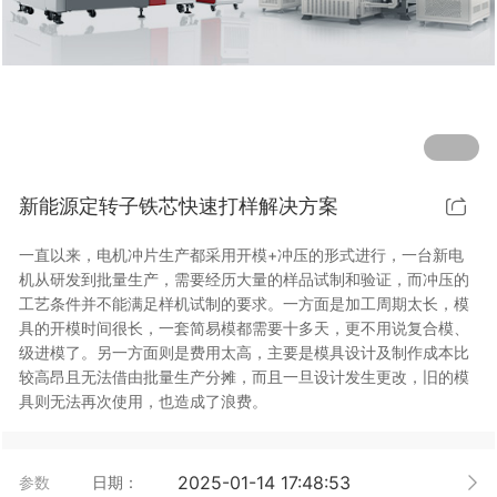
行业动态
EM-Smart 系列
创恒激光双头双工位铁芯激光焊接机
电机定转子铁芯快速打样加工服务
水暖洁具行业
新能源电机定转子铁芯激光焊接机
厨具五金行业
创恒激光阀芯焊接工作站
包装赋码及标机
新能源定转子铁芯快速打样解决方案
新能源汽车零配件激光焊接机
礼品定制
一直以来，电机冲片生产都采用开模+冲压的形式进行，一台新电
家电行业
机从研发到批量生产，需要经历大量的样品试制和验证，而冲压的
工艺条件并不能满足样机试制的要求。一方面是加工周期太长，模
模具制造行业中激光加工设备解决方案
具的开模时间很长，一套简易模都需要十多天，更不用说复合模、
级进模了。另一方面则是费用太高，主要是模具设计及制作成本比
较高昂且无法借由批量生产分摊，而且一旦设计发生更改，旧的模
低压电气行业
具则无法再次使用，也造成了浪费。
2025-01-14 17:48:53
参数
日期：