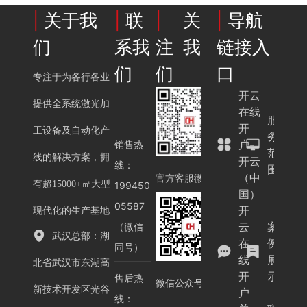
|
关于我
|
联
|
关
|
导航
们
系我
注我
链接入
们
们
口
专注于为各行各业
开云
提供全系统激光加
在线
服
开
工设备及自动化产
务
户-
销售热
范
线的解决方案，拥
开云
线：
围
（中
官方客服微信
有超15000+㎡大型
199450
国）
05587
开
现代化的生产基地
云
案
（微信
武汉总部：湖
在
例
同号）
线
展
北省武汉市东湖高
开
示
售后热
微信公众号
新技术开发区光谷
户
线：