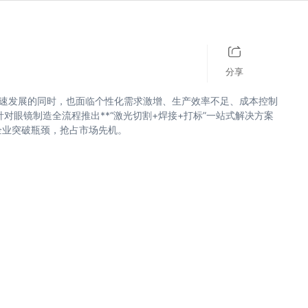
历史记录
清空记录
分享
高速发展的同时，也面临个性化需求激增、生产效率不足、成本控制
对眼镜制造全流程推出**“激光切割+焊接+打标”一站式解决方案
企业突破瓶颈，抢占市场先机。