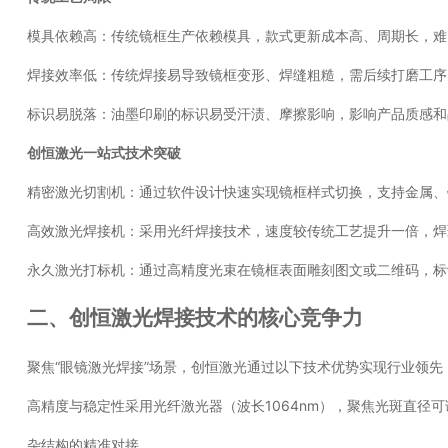
模具依赖高：传统镜框生产依赖模具，款式更新成本高、周期长，难
焊接效率低：传统焊接易导致镜框变形、焊缝粗糙，需后续打磨工序
标识易脱落：油墨印刷的标识易受汗渍、摩擦影响，影响产品质感和
创恒激光一站式技术突破
精密激光切割机：通过软件设计快速实现镜框样式切换，支持金属、钛
高效激光焊接机：采用光纤焊接技术，速度较传统工艺提升一倍，
永久激光打标机：通过高精度光束在镜框表面雕刻图文或二维码，
二、创恒激光焊接技术的核心竞争力
聚焦“眼镜激光焊接”场景，创恒激光通过以下技术优势实现行业领先
高精度与稳定性采用光纤激光器（波长1064nm），聚焦光斑直径
杂结构的精准对接