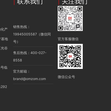
|
联系我们
|
关注我们
销售热线：
动化产
19945005587（微信同
官方客服微信
产基地
号）
区光谷
售后热线：
400-027-
8558
8号临
官方邮箱：
微信公众号
brand@omzom.com
292