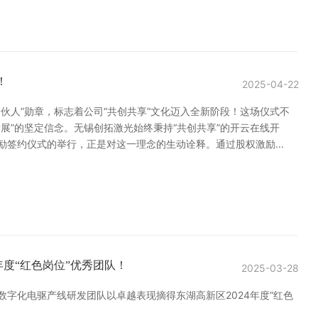
！
2025-04-22
伙人”勋章，标志着公司“共创共享”文化迈入全新阶段！这场仪式不
展”的坚定信念。无锡创拓激光始终秉持“共创共享”的开云在线开
签约仪式的举行，正是对这一理念的生动诠释。通过股权激励...
年度“红色岗位”优秀团队！
2025-03-28
字化电驱产线研发团队以卓越表现摘得东湖高新区2024年度“红色