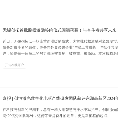
无锡创拓首批股权激励签约仪式圆满落幕！与奋斗者共享未来
近日，无锡创拓以一场庄重而温暖的仪式，为首批股权激励对象颁发“合
仅是对奋斗者的致敬，更是向外界传递企业“与员工共成长，与伙伴共发
户，坚信每一位员工的努力都应被看见、被尊重、被激励。本次股权激励
开云在线开户
喜报 | 创恒激光数字化电驱产线研发团队获评东湖高新区2024
在科技与创新的浪潮中，总有一群人用智慧与汗水书写担当。创恒激光数
岗位”优秀团队称号，这份荣誉是奋斗的勋章，更是新征程的起点。