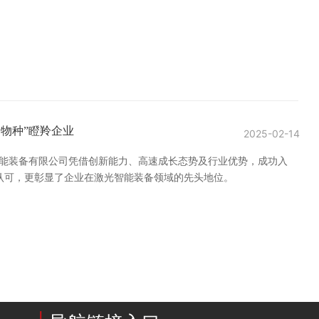
新物种”瞪羚企业
2025-02-14
光智能装备有限公司凭借创新能力、高速成长态势及行业优势，成功入
认可，更彰显了企业在激光智能装备领域的先头地位。