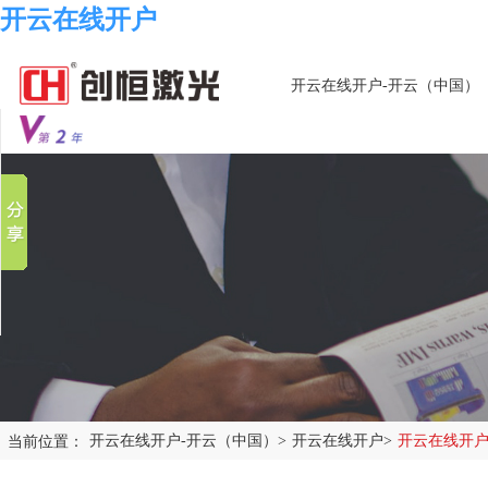
开云在线开户
开云在线开户-开云（中国）
分享到
新浪微博
微信
百度贴吧
豆瓣
QQ好友
当前位置：
开云在线开户-开云（中国）
>
开云在线开户
>
开云在线开