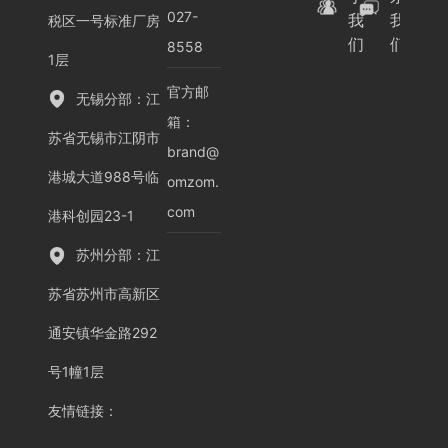
027-
我
我
税区一号标准厂房
们
们
8558
1层
官方邮
无锡分部：江
箱：
苏省无锡市江阴市
brand@
港城大道988号临
omzom.
com
港科创园23-1
苏州分部：江
苏省苏州市高新区
通安镇华金路292
号1幢1层
友情链接
：