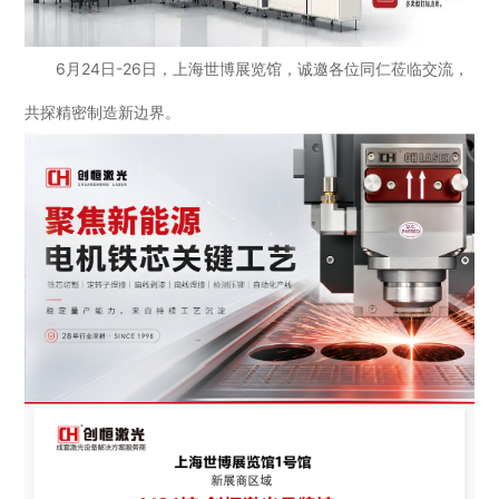
6月24日-26日，上海世博展览馆，诚邀各位同仁莅临交流，
共探精密制造新边界。